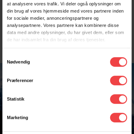
fyldes med varm kakao. Ud på tur med linjerne, hvor vi
at analysere vores trafik. Vi deler også oplysninger om
rejser til forskellige destinationer rundt om i verden, lærer
din brug af vores hjemmeside med vores partnere inden
nye kulturer at kende og dyrker vores fælles passion.
for sociale medier, annonceringspartnere og
analysepartnere. Vores partnere kan kombinere disse
Nysgerrig på mere? Så klik dig videre og læs mere om
data med andre oplysninger, du har givet dem, eller som
livet på Hjemly på siderne nedenfor.
de har indsamlet fra din brug af deres tjenester.
Samtykkevalg
Nødvendig
Præferencer
Statistik
Marketing